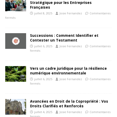
Stratégique pour les Entreprises
Françaises
juillet 8, 2025
Josie Fernandez
Commentaires
fermés
Successions : Comment Identifier et
Contester un Testament
juillet 6, 2025
Josie Fernandez
Commentaires
fermés
Vers un cadre juridique pour la résilience
numérique environnementale
juillet 6, 2025
Josie Fernandez
Commentaires
fermés
Avancées en Droit de la Copropriété : Vos
Droits Clarifiés et Renforcés
juillet 4, 2025
Josie Fernandez
Commentaires
fermés