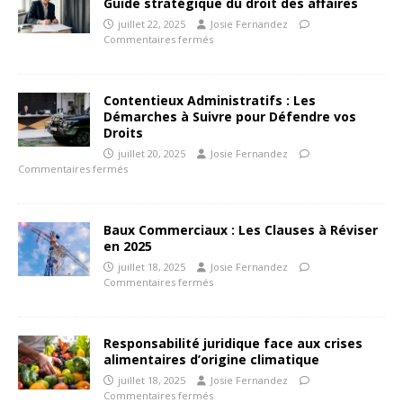
Guide stratégique du droit des affaires
juillet 22, 2025
Josie Fernandez
Commentaires fermés
Contentieux Administratifs : Les
Démarches à Suivre pour Défendre vos
Droits
juillet 20, 2025
Josie Fernandez
Commentaires fermés
Baux Commerciaux : Les Clauses à Réviser
en 2025
juillet 18, 2025
Josie Fernandez
Commentaires fermés
Responsabilité juridique face aux crises
alimentaires d’origine climatique
juillet 18, 2025
Josie Fernandez
Commentaires fermés