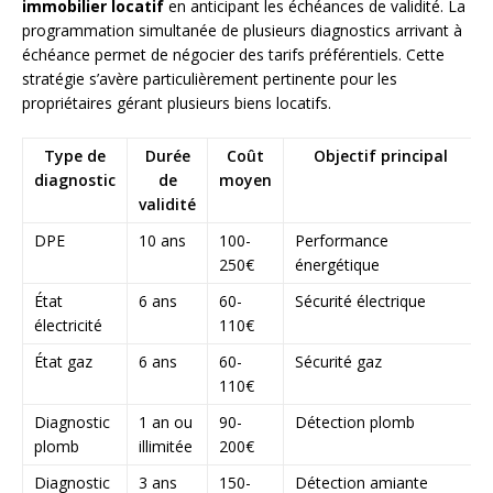
immobilier locatif
en anticipant les échéances de validité. La
programmation simultanée de plusieurs diagnostics arrivant à
échéance permet de négocier des tarifs préférentiels. Cette
stratégie s’avère particulièrement pertinente pour les
propriétaires gérant plusieurs biens locatifs.
Type de
Durée
Coût
Objectif principal
diagnostic
de
moyen
validité
DPE
10 ans
100-
Performance
250€
énergétique
État
6 ans
60-
Sécurité électrique
électricité
110€
État gaz
6 ans
60-
Sécurité gaz
110€
Diagnostic
1 an ou
90-
Détection plomb
plomb
illimitée
200€
Diagnostic
3 ans
150-
Détection amiante