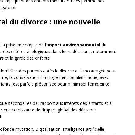
x impliquant des enfants mineurs ou des patrimoines
igatoire.
l du divorce : une nouvelle
la prise en compte de l’
impact environnemental
du
r des critères écologiques dans leurs décisions, notamment
rs et la garde des enfants.
domiciles des parents après le divorce est encouragée pour
me, la conservation d’un logement familial unique, avec
fants, est parfois préconisée pour minimiser l’empreinte
que secondaires par rapport aux intérêts des enfants et à
nscience croissante de l’impact global des décisions
t.
onde mutation. Digitalisation, intelligence artificielle,