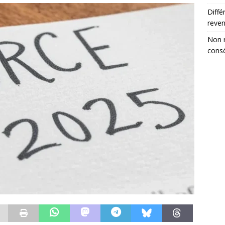
Diffé
reve
Non r
consé