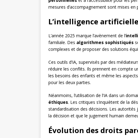
personnelles
et à l’accessibilité pour les p
mesures d’accompagnement sont mises en place
L’intelligence artificiel
L’année 2025 marque l’avènement de l’
intell
familiale. Des
algorithmes sophistiqués
so
complexes et de proposer des solutions équita
Ces outils d’IA, supervisés par des médiateu
réduire les conflits. Ils prennent en compte u
les besoins des enfants et même les aspect
pour les deux parties.
Néanmoins, l’utilisation de l’IA dans un doma
éthiques
. Les critiques s’inquiètent de la 
standardisation des décisions. Les autorités jud
la décision et que le jugement humain demeu
Évolution des droits pa