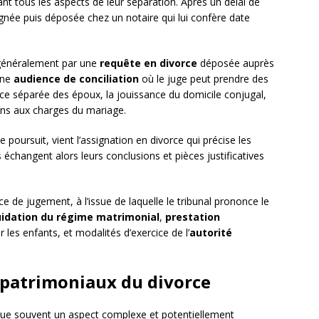
ant tous les aspects de leur séparation. Après un délai de
ignée puis déposée chez un notaire qui lui confère date
généralement par une
requête en divorce
déposée auprès
une
audience de conciliation
où le juge peut prendre des
ce séparée des époux, la jouissance du domicile conjugal,
ions aux charges du mariage.
e poursuit, vient l’assignation en divorce qui précise les
changent alors leurs conclusions et pièces justificatives
.
nce de jugement, à l’issue de laquelle le tribunal prononce le
uidation du régime matrimonial
,
prestation
 les enfants, et modalités d’exercice de l’
autorité
t patrimoniaux du divorce
ue souvent un aspect complexe et potentiellement