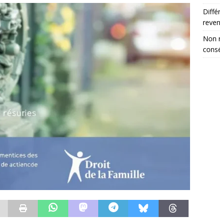
Diffé
reve
Non r
consé