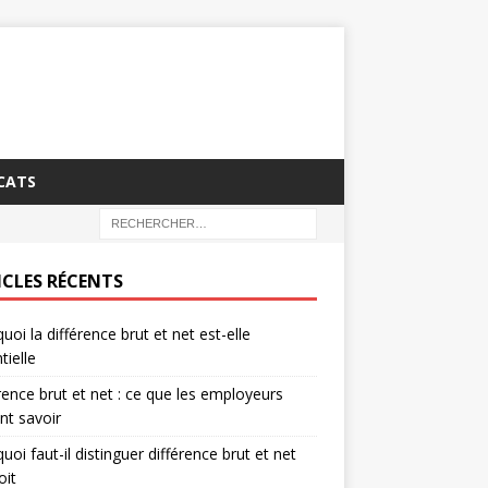
CATS
ICLES RÉCENTS
uoi la différence brut et net est-elle
tielle
rence brut et net : ce que les employeurs
nt savoir
uoi faut-il distinguer différence brut et net
oit