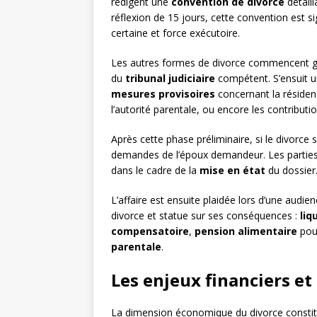
rédigent une
convention de divorce
détaill
réflexion de 15 jours, cette convention est s
certaine et force exécutoire.
Les autres formes de divorce commencent 
du
tribunal judiciaire
compétent. S’ensuit 
mesures provisoires
concernant la résiden
l’autorité parentale, ou encore les contribut
Après cette phase préliminaire, si le divorce s
demandes de l’époux demandeur. Les parties é
dans le cadre de la
mise en état
du dossier
L’affaire est ensuite plaidée lors d’une audie
divorce et statue sur ses conséquences :
liq
compensatoire
,
pension alimentaire
pour
parentale
.
Les enjeux financiers e
La dimension économique du divorce constit