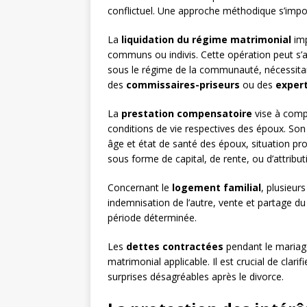
conflictuel. Une approche méthodique s’impos
La
liquidation du régime matrimonial
imp
communs ou indivis. Cette opération peut s’a
sous le régime de la communauté, nécessitant
des
commissaires-priseurs
ou des
expert
La
prestation compensatoire
vise à compe
conditions de vie respectives des époux. So
âge et état de santé des époux, situation profe
sous forme de capital, de rente, ou d’attribut
Concernant le
logement familial
, plusieur
indemnisation de l’autre, vente et partage d
période déterminée.
Les
dettes contractées
pendant le mariage
matrimonial applicable. Il est crucial de clarif
surprises désagréables après le divorce.