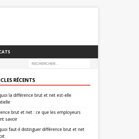
CATS
ICLES RÉCENTS
uoi la différence brut et net est-elle
tielle
rence brut et net : ce que les employeurs
nt savoir
uoi faut-il distinguer différence brut et net
oit