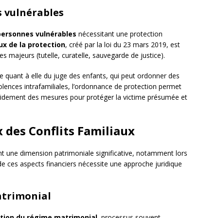
s vulnérables
personnes vulnérables
nécessitant une protection
ux de la protection
, créé par la loi du 23 mars 2019, est
 majeurs (tutelle, curatelle, sauvegarde de justice).
e quant à elle du juge des enfants, qui peut ordonner des
olences intrafamiliales, l’ordonnance de protection permet
rapidement des mesures pour protéger la victime présumée et
 des Conflits Familiaux
t une dimension patrimoniale significative, notamment lors
de ces aspects financiers nécessite une approche juridique
atrimonial
ation du régime matrimonial
, processus souvent