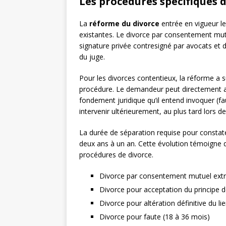
Les procédures spécifiques 
La
réforme du divorce
entrée en vigueur l
existantes. Le divorce par consentement mut
signature privée contresigné par avocats et 
du juge.
Pour les divorces contentieux, la réforme a su
procédure. Le demandeur peut directement as
fondement juridique qu’il entend invoquer (fau
intervenir ultérieurement, au plus tard lors de
La durée de séparation requise pour constater 
deux ans à un an. Cette évolution témoigne de 
procédures de divorce.
Divorce par consentement mutuel extra
Divorce pour acceptation du principe d
Divorce pour altération définitive du li
Divorce pour faute (18 à 36 mois)