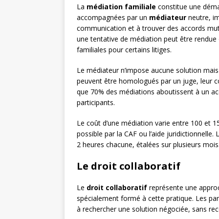
La
médiation familiale
constitue une démar
accompagnées par un
médiateur
neutre, im
communication et à trouver des accords mut
une tentative de médiation peut être rendue o
familiales pour certains litiges.
Le médiateur n’impose aucune solution mais f
peuvent être homologués par un juge, leur co
que 70% des médiations aboutissent à un acco
participants.
Le coût d’une médiation varie entre 100 et 1
possible par la CAF ou l’aide juridictionnell
2 heures chacune, étalées sur plusieurs mois
Le droit collaboratif
Le
droit collaboratif
représente une approc
spécialement formé à cette pratique. Les part
à rechercher une solution négociée, sans rec