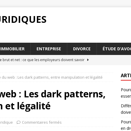
URIDIQUES
IMMOBILIER
ENTREPRISE
DIVORCE
ÉTUDE D’AVO
e brut et net : ce que les employeurs doivent savoir
ART
 du web : Les dark patterns, entre manipulation et légalité
faut-il distinguer différence brut et net en droit
DROIT
Pourq
e brut et net : analyse des impacts sur le revenu
DROIT
web : Les dark patterns,
essen
ect des parties communes : quelles conséquences juridiques
 et légalité
Diffé
doive
 différence brut et net est-elle essentielle
DROIT
Pourq
uridique
Commentaires fermés
en dr