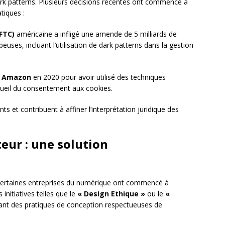
dark patterns. Plusieurs décisions récentes ont commencé à
tiques :
FTC)
américaine a infligé une amende de 5 milliards de
uses, incluant l’utilisation de dark patterns dans la gestion
t
Amazon
en 2020 pour avoir utilisé des techniques
cueil du consentement aux cookies.
s et contribuent à affiner l’interprétation juridique des
eur : une solution
, certaines entreprises du numérique ont commencé à
nitiatives telles que le
« Design Ethique »
ou le
«
t des pratiques de conception respectueuses de