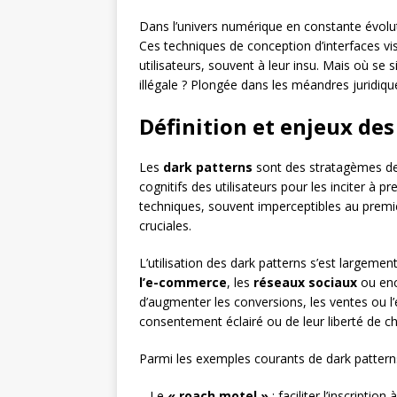
Dans l’univers numérique en constante évolut
Ces techniques de conception d’interfaces v
utilisateurs, souvent à leur insu. Mais où se 
illégale ? Plongée dans les méandres juridiqu
Définition et enjeux des
Les
dark patterns
sont des stratagèmes de 
cognitifs des utilisateurs pour les inciter à p
techniques, souvent imperceptibles au premie
cruciales.
L’utilisation des dark patterns s’est largeme
l’e-commerce
, les
réseaux sociaux
ou enc
d’augmenter les conversions, les ventes ou l’
consentement éclairé ou de leur liberté de ch
Parmi les exemples courants de dark patterns
– Le
« roach motel »
: faciliter l’inscripti