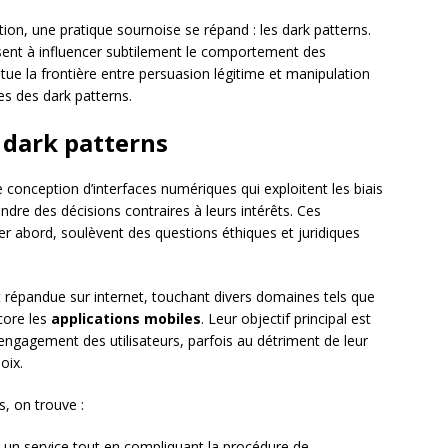
ion, une pratique sournoise se répand : les dark patterns.
isent à influencer subtilement le comportement des
situe la frontière entre persuasion légitime et manipulation
es des dark patterns.
 dark patterns
conception d’interfaces numériques qui exploitent les biais
rendre des décisions contraires à leurs intérêts. Ces
r abord, soulèvent des questions éthiques et juridiques
nt répandue sur internet, touchant divers domaines tels que
ore les
applications mobiles
. Leur objectif principal est
engagement des utilisateurs, parfois au détriment de leur
oix.
, on trouve :
on à un service tout en compliquant la procédure de