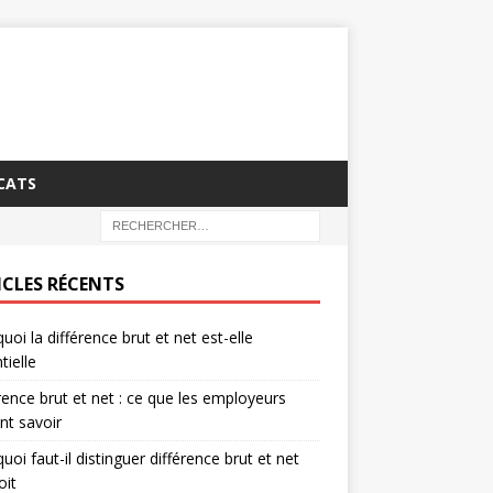
CATS
ICLES RÉCENTS
uoi la différence brut et net est-elle
tielle
rence brut et net : ce que les employeurs
nt savoir
uoi faut-il distinguer différence brut et net
oit