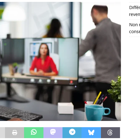
Diffé
reve
Non r
consé