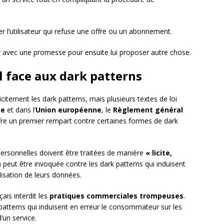
ser l’utilisateur qui refuse une offre ou un abonnement.
teur avec une promesse pour ensuite lui proposer autre chose.
l face aux dark patterns
citement les dark patterns, mais plusieurs textes de loi
ce
et dans l’
Union européenne
, le
Règlement général
re un premier rempart contre certaines formes de dark
personnelles doivent être traitées de manière
« licite,
n peut être invoquée contre les dark patterns qui induisent
tilisation de leurs données.
ais interdit les
pratiques commerciales trompeuses
.
k patterns qui induisent en erreur le consommateur sur les
’un service.