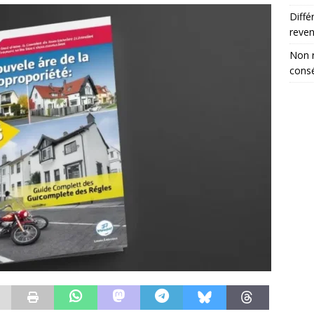
Diffé
reve
Non r
consé