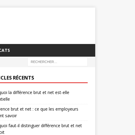
CATS
ICLES RÉCENTS
uoi la différence brut et net est-elle
tielle
rence brut et net : ce que les employeurs
nt savoir
uoi faut-il distinguer différence brut et net
oit