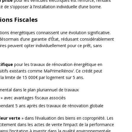
a prise
pour les véhicules électriques est renforcé, rendant
de s’opposer à l’installation individuelle d’une borne.
ions Fiscales
ns énergétiques connaissent une évolution significative.
 désormais d’une garantie d’État, réduisant considérablement
aires peuvent opter individuellement pour ce prêt, sans
cifique
pour les travaux de rénovation énergétique en
ositifs existants comme MaPrimeRénov’. Ce crédit peut
a limite de 15 000€ par logement sur 5 ans.
mental dans le plan pluriannuel de travaux
e » avec avantages fiscaux associés
 pendant 5 ans après des travaux de rénovation globale
leur verte
» dans l’évaluation des biens en copropriété. Les
citement dans les actes de vente l’impact de la performance
insi l’incitation à investir dans la qualité environnementale