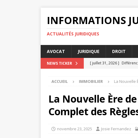
INFORMATIONS J
ACTUALITÉS JURIDIQUES
AVOCAT
JURIDIQUE
DROIT
[ juillet 31, 2026 ]
Différenc
NEWS TICKER
ENTREPRISE
ACCUEIL
IMMOBILIER
La Nouvelle 
[ juillet 27, 2026 ]
Pourquoi 
[ juillet 23, 2026 ]
Différenc
La Nouvelle Ère de
[ juillet 19, 2026 ]
Non resp
Complet des Règle
DROIT
[ août 4, 2026 ]
Pourquoi la
novembre 23, 2025
Josie Fernandez