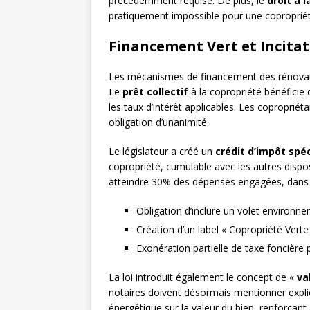
précédemment requise. De plus, le
droit à l
pratiquement impossible pour une copropriété 
Financement Vert et Incitat
Les mécanismes de financement des rénovatio
Le
prêt collectif
à la copropriété bénéficie
les taux d’intérêt applicables. Les copropriét
obligation d’unanimité.
Le législateur a créé un
crédit d’impôt spé
copropriété, cumulable avec les autres disp
atteindre 30% des dépenses engagées, dans l
Obligation d’inclure un volet environne
Création d’un label « Copropriété Vert
Exonération partielle de taxe foncière
La loi introduit également le concept de «
va
notaires doivent désormais mentionner expli
énergétique sur la valeur du bien, renforçant a