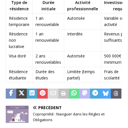
Type de
Durée
Activité
Investissem
résidence
initiale
professionnelle
requis
Résidence
1 an
Autorisée
Variable selo
temporaire
renouvelable
activité
Résidence
1 an
Interdite
Revenus pass
non
renouvelable
suffisants
lucrative
Visa doré
2 ans
Autorisée
500 000€
renouvelables
minimum
Résidence
Durée des
Limitée (temps
Frais de
étudiante
études
partiel)
scolarité
PRÉCÉDENT
Copropriété : Naviguer dans les Règles et
Obligations