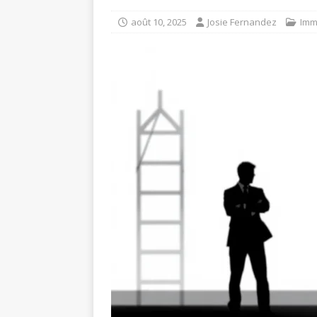
août 10, 2025
Josie Fernandez
Imm