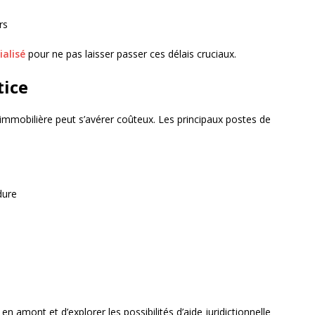
rs
ialisé
pour ne pas laisser passer ces délais cruciaux.
tice
immobilière peut s’avérer coûteux. Les principaux postes de
dure
 amont et d’explorer les possibilités d’aide juridictionnelle