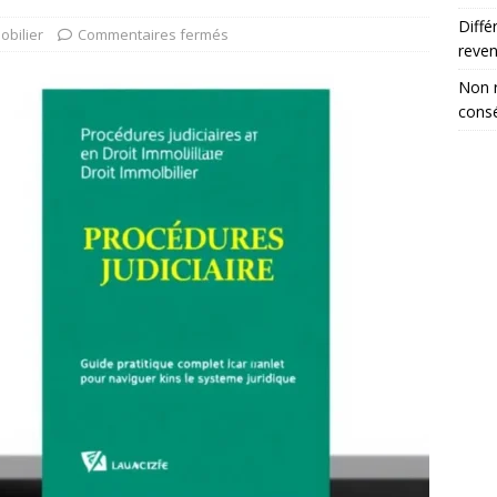
Diffé
obilier
Commentaires fermés
reve
Non r
consé