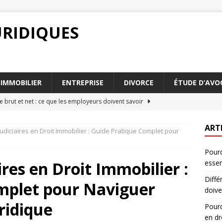
URIDIQUES
IMMOBILIER
ENTREPRISE
DIVORCE
ÉTUDE D’AVO
e brut et net : ce que les employeurs doivent savoir
ART
udiciaires en Droit Immobilier : Guide Pratique Complet pour
faut-il distinguer différence brut et net en droit
DROIT
Pourq
e brut et net : analyse des impacts sur le revenu
DROIT
res en Droit Immobilier :
essen
ect des parties communes : quelles conséquences juridiques
Diffé
mplet pour Naviguer
doive
 différence brut et net est-elle essentielle
DROIT
ridique
Pourq
en dr