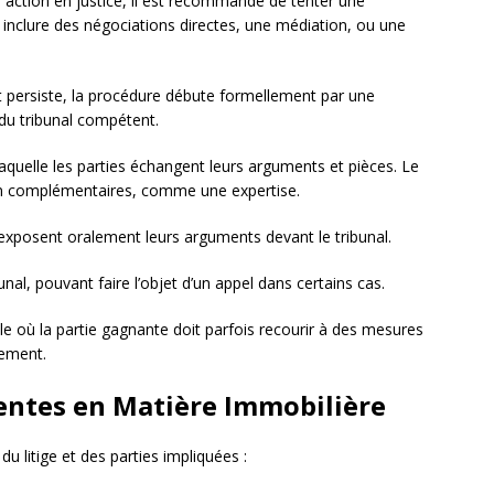
 action en justice, il est recommandé de tenter une
t inclure des négociations directes, une médiation, ou une
lit persiste, la procédure débute formellement par une
du tribunal compétent.
aquelle les parties échangent leurs arguments et pièces. Le
on complémentaires, comme une expertise.
xposent oralement leurs arguments devant le tribunal.
unal, pouvant faire l’objet d’un appel dans certains cas.
le où la partie gagnante doit parfois recourir à des mesures
gement.
entes en Matière Immobilière
du litige et des parties impliquées :