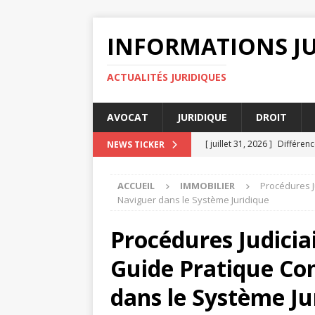
INFORMATIONS J
ACTUALITÉS JURIDIQUES
AVOCAT
JURIDIQUE
DROIT
[ juillet 31, 2026 ]
Différenc
NEWS TICKER
ENTREPRISE
ACCUEIL
IMMOBILIER
Procédures J
[ juillet 27, 2026 ]
Pourquoi 
Naviguer dans le Système Juridique
[ juillet 23, 2026 ]
Différenc
Procédures Judiciai
[ juillet 19, 2026 ]
Non resp
Guide Pratique Co
DROIT
[ août 4, 2026 ]
Pourquoi la
dans le Système Ju