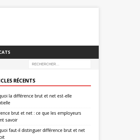
CATS
ICLES RÉCENTS
uoi la différence brut et net est-elle
tielle
rence brut et net : ce que les employeurs
nt savoir
uoi faut-il distinguer différence brut et net
oit