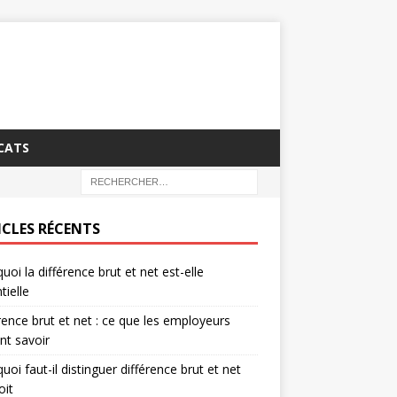
CATS
ICLES RÉCENTS
uoi la différence brut et net est-elle
tielle
rence brut et net : ce que les employeurs
nt savoir
uoi faut-il distinguer différence brut et net
oit