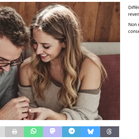
Diffé
reve
Non r
consé