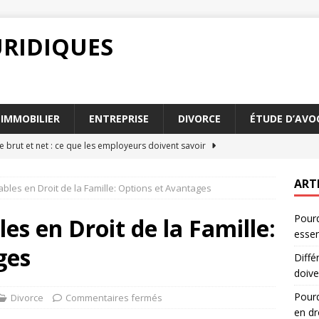
URIDIQUES
IMMOBILIER
ENTREPRISE
DIVORCE
ÉTUDE D’AVO
e brut et net : ce que les employeurs doivent savoir
ART
les en Droit de la Famille: Options et Avantages
faut-il distinguer différence brut et net en droit
DROIT
Pourq
e brut et net : analyse des impacts sur le revenu
DROIT
s en Droit de la Famille:
essen
ect des parties communes : quelles conséquences juridiques
ges
Diffé
doive
 différence brut et net est-elle essentielle
DROIT
Pourq
Divorce
Commentaires fermés
en dr