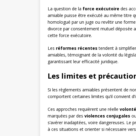
La question de la
force exécutoire
des acco
amiable puisse être exécuté au même titre qu’
homologué par un juge ou revêtir une forme 
divorce par consentement mutuel déposée au 
cette force exécutoire.
Les
réformes récentes
tendent à simplifie
amiables, témoignant de la volonté du légis
garantissant leur efficacité juridique.
Les limites et précautio
Si les règlements amiables présentent de no
comportent certaines limites qu’il convient d’i
Ces approches requièrent une réelle
volonté
marquées par des
violences conjugales
ou 
s’avérer inadaptées, voire dangereuses. Le pr
à ces situations et orienter si nécessaire vers