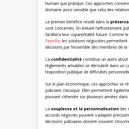
humain que pratique. Ces approches consensu
domaine aussi sensible que celui des relations
Le premier bénéfice réside dans la
préserva
sont concernés. En évitant l’affrontement judi
facilitera leur coparentalité future. Comme l
famille
, les solutions négociées permettent
décisions par l’ensemble des membres de la f
La
confidentialité
constitue un autre atout 
règlements amiables se déroulent dans un cadr
l’exposition publique de difficultés personne
Sur le plan économique, ces approches se r
judiciaire classique. Elles permettent égalem
pouvant s’étendre sur plusieurs années dans c
La
souplesse et la personnalisation
des s
accords négociés peuvent s’adapter préciséme
décisions judiciaires doivent souvent s’inscri