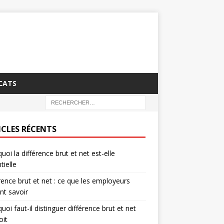
CATS
ICLES RÉCENTS
uoi la différence brut et net est-elle
tielle
rence brut et net : ce que les employeurs
nt savoir
uoi faut-il distinguer différence brut et net
oit