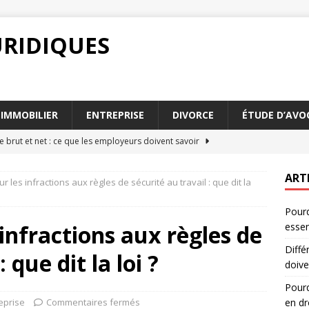
URIDIQUES
IMMOBILIER
ENTREPRISE
DIVORCE
ÉTUDE D’AVO
e brut et net : ce que les employeurs doivent savoir
ART
r les infractions aux règles de sécurité au travail : que dit la
faut-il distinguer différence brut et net en droit
DROIT
Pourq
e brut et net : analyse des impacts sur le revenu
DROIT
infractions aux règles de
essen
ect des parties communes : quelles conséquences juridiques
Diffé
 que dit la loi ?
doive
 différence brut et net est-elle essentielle
DROIT
Pourq
eprise
Commentaires fermés
en dr