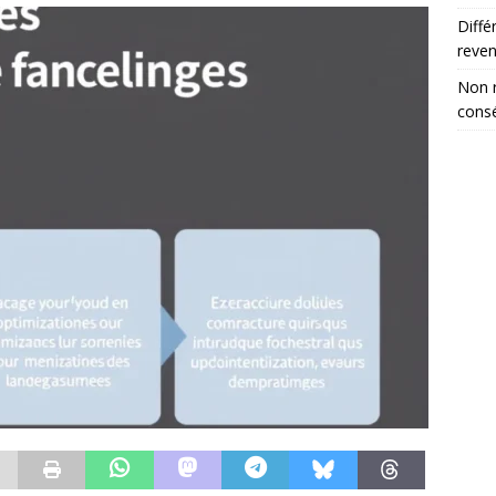
Diffé
reve
Non r
consé