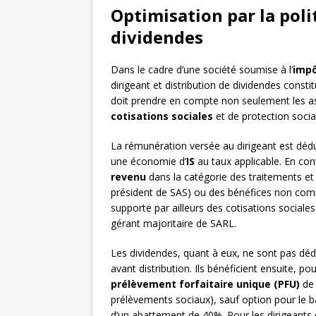
Optimisation par la pol
dividendes
Dans le cadre d’une société soumise à l’
impô
dirigeant et distribution de dividendes consti
doit prendre en compte non seulement les asp
cotisations sociales
et de protection social
La rémunération versée au dirigeant est dédu
une économie d’
IS
au taux applicable. En con
revenu
dans la catégorie des traitements et 
président de SAS) ou des bénéfices non comm
supporte par ailleurs des cotisations sociale
gérant majoritaire de SARL.
Les dividendes, quant à eux, ne sont pas dédu
avant distribution. Ils bénéficient ensuite, p
prélèvement forfaitaire unique (PFU)
de 
prélèvements sociaux), sauf option pour le b
d’un abattement de 40%. Pour les dirigeants