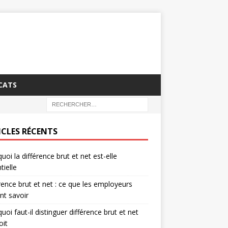
CATS
ICLES RÉCENTS
uoi la différence brut et net est-elle
tielle
rence brut et net : ce que les employeurs
nt savoir
uoi faut-il distinguer différence brut et net
oit