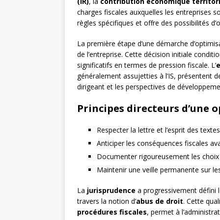
(IR)
, la
contribution économique territori
charges fiscales auxquelles les entreprises 
règles spécifiques et offre des possibilités d’
La première étape d’une démarche d’optimisa
de l’entreprise. Cette décision initiale condit
significatifs en termes de pression fiscale. L’
e
généralement assujetties à l’IS, présentent d
dirigeant et les perspectives de développement
Principes directeurs d’une 
Respecter la lettre et l’esprit des texte
Anticiper les conséquences fiscales av
Documenter rigoureusement les choix 
Maintenir une veille permanente sur les
La
jurisprudence
a progressivement défini l
travers la notion d’
abus de droit
. Cette qual
procédures fiscales
, permet à l’administra