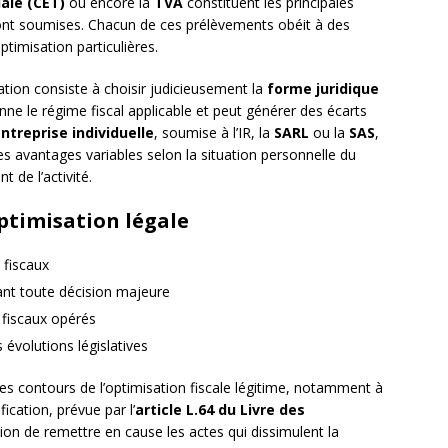
ale (CET)
ou encore la
TVA
constituent les principales
sont soumises. Chacun de ces prélèvements obéit à des
optimisation particulières.
tion consiste à choisir judicieusement la
forme juridique
ionne le régime fiscal applicable et peut générer des écarts
ntreprise individuelle
, soumise à l’IR, la
SARL
ou la
SAS
,
es avantages variables selon la situation personnelle du
 de l’activité.
optimisation légale
s fiscaux
ant toute décision majeure
fiscaux opérés
 évolutions législatives
es contours de l’optimisation fiscale légitime, notamment à
ification, prévue par l’
article L.64 du Livre des
tion de remettre en cause les actes qui dissimulent la