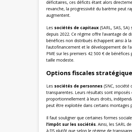
déficitaires, ces déficits étant alors directe
revanche, la progressivité du barème peut r
augmentent.
Les
sociétés de capitaux
(SARL, SAS, SA) 
depuis 2022. Ce régime offre l’avantage de di
bénéfices non distribués échappent ainsi à la 
l’autofinancement et le développement de l’ac
PME sur les premiers 42 500 € de bénéfices p
taille modeste.
Options fiscales stratégique
Les
sociétés de personnes
(SNC, société ci
transparentes. Leurs résultats sont imposés 
proportionnellement à leurs droits, indépend
peut être exploitée dans certains montages p
Il faut souligner que certaines formes sociales 
l’impôt sur les sociétés
. Ainsi, les SARL d
à l’IS plutôt que selon le régime de transpar