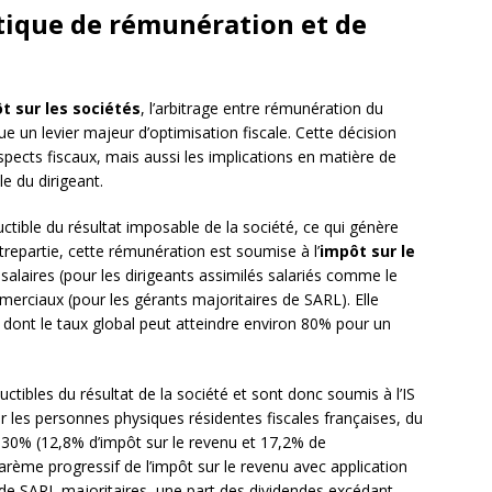
itique de rémunération et de
t sur les sociétés
, l’arbitrage entre rémunération du
tue un levier majeur d’optimisation fiscale. Cette décision
ects fiscaux, mais aussi les implications en matière de
e du dirigeant.
ctible du résultat imposable de la société, ce qui génère
trepartie, cette rémunération est soumise à l’
impôt sur le
salaires (pour les dirigeants assimilés salariés comme le
erciaux (pour les gérants majoritaires de SARL). Elle
s dont le taux global peut atteindre environ 80% pour un
ctibles du résultat de la société et sont donc soumis à l’IS
our les personnes physiques résidentes fiscales françaises, du
30% (12,8% d’impôt sur le revenu et 17,2% de
arème progressif de l’impôt sur le revenu avec application
 de SARL majoritaires, une part des dividendes excédant