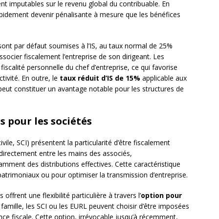
ment imputables sur le revenu global du contribuable. En
apidement devenir pénalisante à mesure que les bénéfices
sont par défaut soumises à l’IS, au taux normal de 25%
ssocier fiscalement l’entreprise de son dirigeant. Les
fiscalité personnelle du chef d’entreprise, ce qui favorise
tivité. En outre, le
taux réduit d’IS de 15%
applicable aux
eut constituer un avantage notable pour les structures de
s pour les sociétés
vile, SCI) présentent la particularité d’être fiscalement
directement entre les mains des associés,
amment des distributions effectives. Cette caractéristique
atrimoniaux ou pour optimiser la transmission d’entreprise.
offrent une flexibilité particulière à travers l’
option pour
e famille, les SCI ou les EURL peuvent choisir d’être imposées
ence fiscale. Cette option, irrévocable jusqu’à récemment,