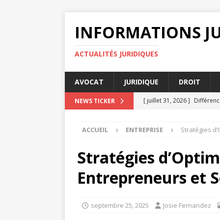
INFORMATIONS J
ACTUALITÉS JURIDIQUES
AVOCAT
JURIDIQUE
DROIT
[ juillet 31, 2026 ]
Différenc
NEWS TICKER
ENTREPRISE
ACCUEIL
ENTREPRISE
Stratégies d’
[ juillet 27, 2026 ]
Pourquoi 
[ juillet 23, 2026 ]
Différenc
Stratégies d’Optim
[ juillet 19, 2026 ]
Non resp
Entrepreneurs et S
DROIT
[ août 4, 2026 ]
Pourquoi la
septembre 25, 2025
Josie Fernandez