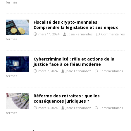
fermés
Fiscalité des crypto-monnaies:
Comprendre la législation et ses enjeux
mars 11, 2024
Josie Fernandez
Commentaires
fermés
Cybercriminalité : rôle et actions de la
justice face à ce fléau moderne
mars 7, 2024
Josie Fernandez
Commentaires
fermés
Réforme des retraites : quelles
conséquences juridiques ?
mars 3, 2024
Josie Fernandez
Commentaires
fermés