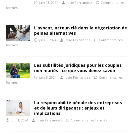
juin 13, 2024
Josie Fernandez
Commentaires
fermés
L’avocat, acteur-clé dans la négociation de
peines alternatives
juin 9, 2024
Josie Fernandez
Commentaires
fermés
Les subtilités juridiques pour les couples
non mariés : ce que vous devez savoir
juin 5, 2024
Josie Fernandez
Commentaires
fermés
La responsabilité pénale des entreprises
et de leurs dirigeants : enjeux et
implications
juin 1, 2024
Josie Fernandez
Commentaires fermés